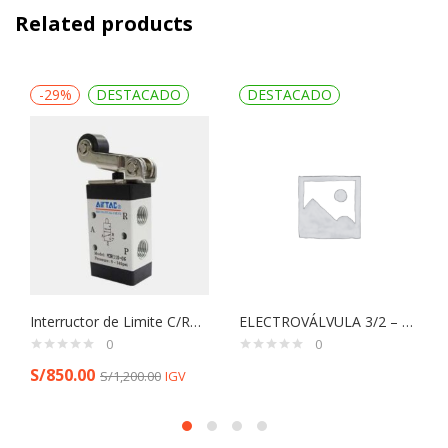
Related products
-29%
DESTACADO
DESTACADO
Interructor de Limite C/Rodillo Serie M3 Y M5 Pruebas
ELECTROVÁLVULA 3/2 – G1/4 MFH – FESTO
0
0
S/
850.00
S/
1,200.00
IGV