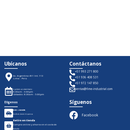
Ubícanos
Contáctanos
+51 993 271 800
Av. Argentina 491 Int. 113
+51 936 408 531
Lima - Perú
+51 972 147 850
ventas@fime-industrial.com
Lunes a viernes:
8:30am - 6:00pm
Sábados: 8:30am - 5:00pm
Síguenos
Elígenos
Envío a domicilio
Facebook
Recíbelo donde tú quieras
Retiro en tienda
Compra online y ahorra en el costo de
envío