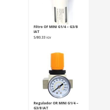
Filtro OF MINI G1/4 – G3/8
IAT
S/
80.33
IGV
Regulador OR MINI G1/4 –
G3/8 IAT