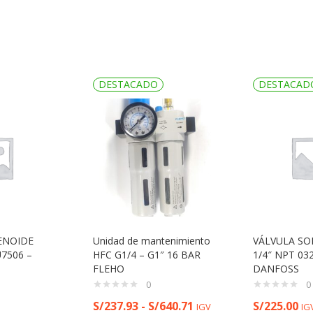
DESTACADO
DESTACAD
ENOIDE
Unidad de mantenimiento
VÁLVULA SO
U7506 –
HFC G1/4 – G1″ 16 BAR
1/4″ NPT 03
FLEHO
DANFOSS
0
0
S/
237.93
-
S/
640.71
S/
225.00
IGV
IG