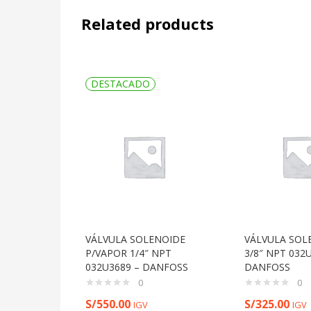
Related products
DESTACADO
VÁLVULA SOLENOIDE
VÁLVULA SOL
P/VAPOR 1/4″ NPT
3/8″ NPT 032
032U3689 – DANFOSS
DANFOSS
0
0
S/
550.00
S/
325.00
IGV
IGV