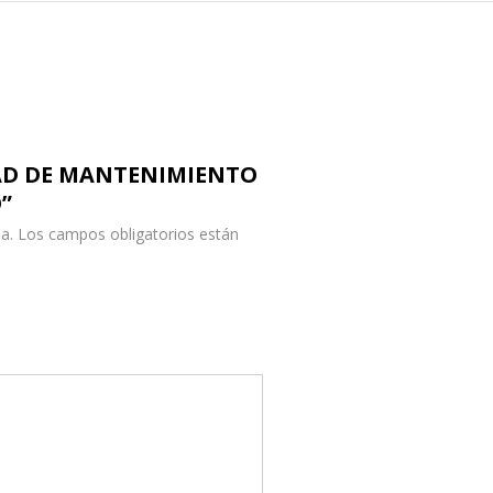
IDAD DE MANTENIMIENTO
O”
a.
Los campos obligatorios están